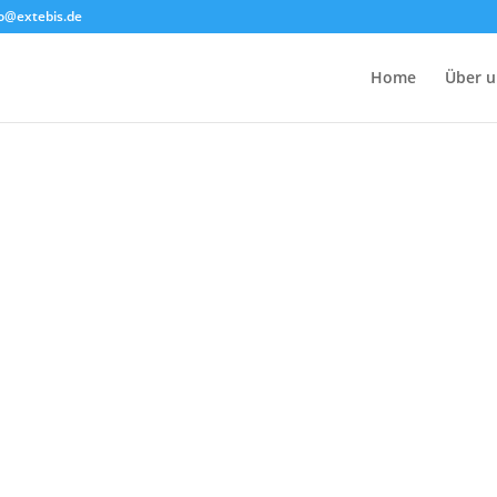
fo@extebis.de
Home
Über u