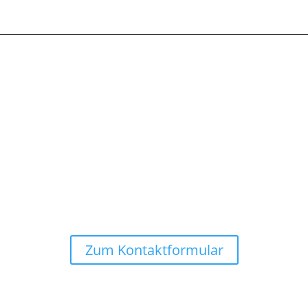
was Sie gesehen haben und wollen mehr über AGFEO Telefona
ufen Sie uns einach an oder nehmen Sie über unser Kontakt
Danke für Ihr Interesse!
Ihr Extebis-Team
Zum Kontaktformular