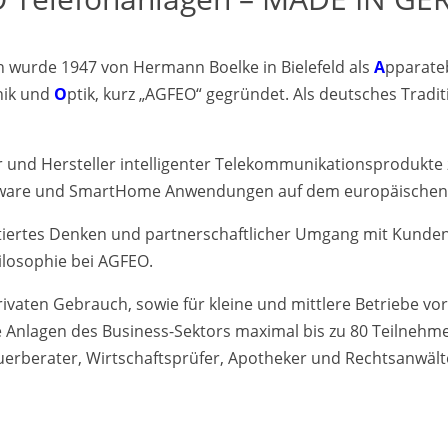
wurde 1947 von Hermann Boelke in Bielefeld als
A
pparat
nik und
O
ptik, kurz „AGFEO“ gegründet. Als deutsches Tradi
r und Hersteller intelligenter Telekommunikationsprodukte
oftware und SmartHome Anwendungen auf dem europäischen
iertes Denken und partnerschaftlicher Umgang mit Kunden 
losophie bei AGFEO.
rivaten Gebrauch, sowie für kleine und mittlere Betriebe 
e Anlagen des Business-Sektors maximal bis zu 80 Teilneh
euerberater, Wirtschaftsprüfer, Apotheker und Rechtsanwält